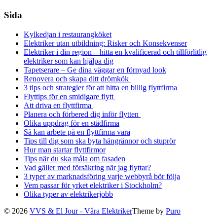
Sida
Kylkedjan i restaurangköket
Elektriker utan utbildning: Risker och Konsekvenser
Elektriker i din region – hitta en kvalificerad och tillförlitlig
elektriker som kan hjälpa dig
Tapetserare – Ge dina väggar en förnyad look
Renovera och skapa ditt drömkök
3 tips och strategier för att hitta en billig flyttfirma
Flyttips för en smidigare flytt
Att driva en flyttfirma
Planera och förbered dig inför flytten
Olika uppdrag för en städfirma
Så kan arbete på en flyttfirma vara
Tips till dig som ska byta hängrännor och stuprör
Hur man startar flyttfirmor
Tips när du ska måla om fasaden
Vad gäller med försäkring när jag flyttar?
3 typer av marknadsföring varje webbyrå bör följa
Vem passar för yrket elektriker i Stockholm?
Olika typer av elektrikerjobb
© 2026
VVS & El Jour - Våra Elektriker
Theme by
Puro