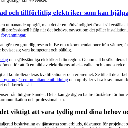
 långsiktiga konsekvenser.
rad och tillförlitlig elektriker som kan hjälp
ra en utmanande uppgift, men det är en nödvändighet för att säkerställa att
ång till professionell hjälp när det behövs, oavsett om det gäller installat
 förväntningar
.
med att göra en grundlig research. Be om rekommendationer från vänner, fa
r bevisat sig vara kompetent och pålitlig.
retag
och självständiga elektriker i din region. Genom att besöka deras
mdömen för att få en bild av elektrikerns arbetskvalitet och kundservice.
 att kontrollera deras kvalifikationer och erfarenhet. Se till att de är beh
ker genomgår en omfattande utbildning
och uppfyller vissa krav innan de f
rt och korrekt sätt.
enser från tidigare kunder. Detta kan ge dig en bättre förståelse för hur 
t, kommunikation och professionalism.
 det viktigt att vara tydlig med dina behov 
taljerad beskrivning av tjänsterna som erbjuds, tidsramen för projektet 