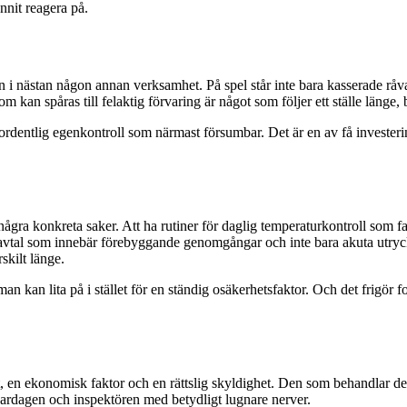
nnit reagera på.
 än i nästan någon annan verksamhet. På spel står inte bara kasserade rå
m kan spåras till felaktig förvaring är något som följer ett ställe länge
entlig egenkontroll som närmast försumbar. Det är en av få investeringa
gra konkreta saker. Att ha rutiner för daglig temperaturkontroll som fakt
iceavtal som innebär förebyggande genomgångar och inte bara akuta utryck
skilt länge.
n kan lita på i stället för en ständig osäkerhetsfaktor. Och det frigör f
en ekonomisk faktor och en rättslig skyldighet. Den som behandlar den 
 vardagen och inspektören med betydligt lugnare nerver.