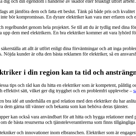
da dig och din egendom i händelse av skador eller felaktigt utfört arbete.
 dags att jämföra dem och fatta ett beslut. Tänk på både pris och kvalitet 
t inte bör kompromissas. En dyrare elektriker kan vara mer erfaren och e
och regelbundet genom hela projektet. Se till att du är tydlig med dina f
ta upp dem med elektrikern. En bra elektriker kommer att vara lyhörd för
att säkerställa att allt är utfört enligt dina förväntningar och att inga pro
das. Nöjda kunder är ofta den bästa reklamen för elektriker, så en ansva
lektriker i din region kan ta tid och ansträng
ssa tips och råd kan du hitta en elektriker som är kompetent, pålitlig oc
ch effektivt sätt, vilket ger dig trygghet och en problemfri upplevelse –
s
a en bra idé att underhålla en god relation med den elektriker du har an
era dem gärna till vänner och bekanta som kan behöva deras tjänster.
per kan också vara användbart för att hitta och bygga relationer med på
 de bästa resurserna och tjänsteleverantörerna som finns tillgängliga 
 tekniker och innovationer inom elbranschen. Elektriker som är engagerad