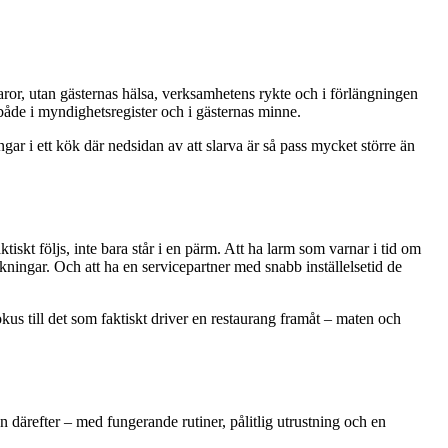
varor, utan gästernas hälsa, verksamhetens rykte och i förlängningen
, både i myndighetsregister och i gästernas minne.
r i ett kök där nedsidan av att slarva är så pass mycket större än
iskt följs, inte bara står i en pärm. Att ha larm som varnar i tid om
ningar. Och att ha en servicepartner med snabb inställelsetid de
okus till det som faktiskt driver en restaurang framåt – maten och
därefter – med fungerande rutiner, pålitlig utrustning och en