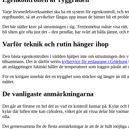
Varje livsmedelsverksamhet ska ha ett system för egenkontroll, och te
regelbundet, så att avvikelser fångas upp innan de hinner bli ett probl
Det här ställer krav på utrustningen i sig. Termometrar måste visa rä
bli sliten gör ofta just det – den pendlar, har svårt att hålla jämnt, oc
Varför teknik och rutin hänger ihop
Den bästa egenkontrollen i världen hjälper inte om utrustningen den v
tillsammans. Det är därför seriös
kylservice för restaurang i Göteborg
att anläggningen faktiskt håller de temperaturer som loggen påstår att 
För en krögare innebär det en trygghet som sträcker sig längre än till 
måttet.
De vanligaste anmärkningarna
Det går att förutse en hel del av vad en kontroll fastnar på. Kylar och
kylar där luften inte kan cirkulera, vilket gör att vissa delar blir va
ofta.
Det gemensamma för de flesta anmärkningar är att de är fullt möjliga at