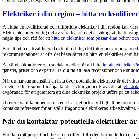
skydda både yrkespersonen och allmänheten från potentiella faror och
Elektriker i din region – hitta en kvalifice
Att hitta en kvalificerad och tillförlitlig elektriker i din region kan va
Elektricitet är en viktig del av våra liv, och det är viktigt att ha tillg
några tips och råd för att
hitta en elektriker som passar dina behov och
För att hitta en kvalificerad och tillförlitlig elektriker bör du börja 
rekommendationer är ofta det bästa sättet att hitta en elektriker som ha
Använd sökmotorer och sociala medier för att hitta
lokala elektrikerfö
tjänster, priser och expertis. Ta dig tid att läsa recensioner och kundo
När du har sammanställt en lista över potentiella elektriker är det viktigt
arbeten i din region. I många länder och regioner krävs det att
elektri
avgörande för att garantera att dina elektriska projekt utförs på ett säke
Utöver kvalifikationer och licenser är det också viktigt att be om refer
kontakta referenser för att ställa frågor om elektrikerns arbetskvalite
När du kontaktar potentiella elektriker är
Förklara ditt projekt och be om en offert. Offerten bör inkludera en de