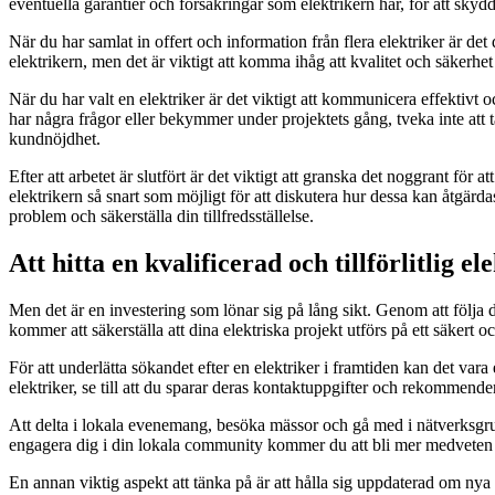
eventuella garantier och försäkringar som elektrikern har, för att skyd
När du har samlat in offert och information från flera elektriker är det
elektrikern, men det är viktigt att komma ihåg att kvalitet och säkerhe
När du har valt en elektriker är det viktigt att kommunicera effektivt 
har några frågor eller bekymmer under projektets gång, tveka inte att 
kundnöjdhet.
Efter att arbetet är slutfört är det viktigt att granska det noggrant för 
elektrikern så snart som möjligt för att diskutera hur dessa kan åtgär
problem och säkerställa din tillfredsställelse.
Att hitta en kvalificerad och tillförlitlig e
Men det är en investering som lönar sig på lång sikt. Genom att följa de
kommer att säkerställa att dina elektriska projekt utförs på ett säkert o
För att underlätta sökandet efter en elektriker i framtiden kan det var
elektriker, se till att du sparar deras kontaktuppgifter och rekommend
Att delta i lokala evenemang, besöka mässor och gå med i nätverksgrup
engagera dig i din lokala community kommer du att bli mer medveten om
En annan viktig aspekt att tänka på är att hålla sig uppdaterad om nya