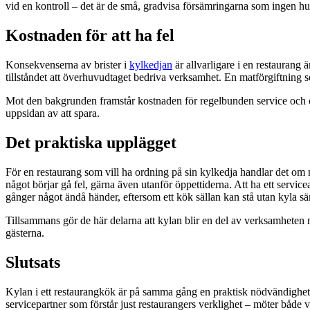
vid en kontroll – det är de små, gradvisa försämringarna som ingen hu
Kostnaden för att ha fel
Konsekvenserna av brister i
kylkedjan
är allvarligare i en restaurang
tillståndet att överhuvudtaget bedriva verksamhet. En matförgiftning so
Mot den bakgrunden framstår kostnaden för regelbunden service och ord
uppsidan av att spara.
Det praktiska upplägget
För en restaurang som vill ha ordning på sin kylkedja handlar det om nå
något börjar gå fel, gärna även utanför öppettiderna. Att ha ett serv
gånger något ändå händer, eftersom ett kök sällan kan stå utan kyla sär
Tillsammans gör de här delarna att kylan blir en del av verksamheten ma
gästerna.
Slutsats
Kylan i ett restaurangkök är på samma gång en praktisk nödvändighet, 
servicepartner som förstår just restaurangers verklighet – möter både