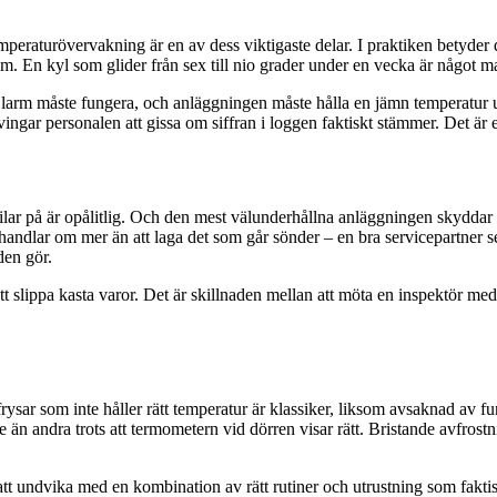
mperaturövervakning är en av dess viktigaste delar. I praktiken betyder 
em. En kyl som glider från sex till nio grader under en vecka är något ma
tt, larm måste fungera, och anläggningen måste hålla en jämn temperatur 
h tvingar personalen att gissa om siffran i loggen faktiskt stämmer. Det ä
ilar på är opålitlig. Och den mest välunderhållna anläggningen skyddar 
handlar om mer än att laga det som går sönder – en bra servicepartner ser 
den gör.
att slippa kasta varor. Det är skillnaden mellan att möta en inspektör med
 frysar som inte håller rätt temperatur är klassiker, liksom avsaknad av 
rmare än andra trots att termometern vid dörren visar rätt. Bristande avf
t undvika med en kombination av rätt rutiner och utrustning som faktiskt