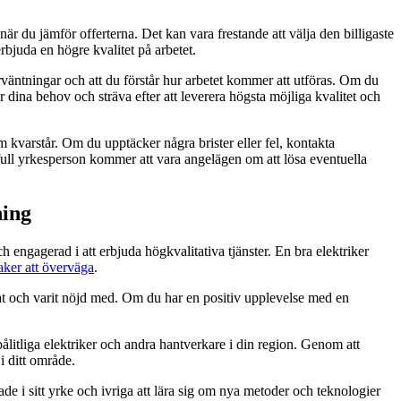
när du jämför offerterna. Det kan vara frestande att välja den billigaste
rbjuda en högre kvalitet på arbetet.
örväntningar och att du förstår hur arbetet kommer att utföras. Om du
 dina behov och sträva efter att leverera högsta möjliga kvalitet och
blem kvarstår. Om du upptäcker några brister eller fel, kontakta
rsfull yrkesperson kommer att vara angelägen om att lösa eventuella
ning
h engagerad i att erbjuda högkvalitativa tjänster. En bra elektriker
aker att överväga
.
litat och varit nöjd med. Om du har en positiv upplevelse med en
litliga elektriker och andra hantverkare i din region. Genom att
i ditt område.
e i sitt yrke och ivriga att lära sig om nya metoder och teknologier