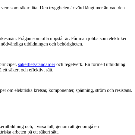
tt vem som råkar titta. Den tryggheten är värd långt mer än vad den
a yrkesmän. Frågan som ofta uppstår är: Får man jobba som elektriker
en nödvändiga utbildningen och behörigheten.
principer,
säkerhetsstandarder
och regelverk. En formell utbildning
ett säkert och effektivt sätt.
kaper om elektriska kretsar, komponenter, spänning, ström och resistans.
rikerutbildning och, i vissa fall, genom att genomgå en
riska arbeten på ett säkert sätt.