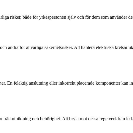
varliga risker, både för yrkespersonen själv och för dem som använder de
h andra för allvarliga säkerhetsrisker. Att hantera elektriska kretsar ut
ioner. En felaktig anslutning eller inkorrekt placerade komponenter kan i
n rätt utbildning och behörighet. Att bryta mot dessa regelverk kan leda til