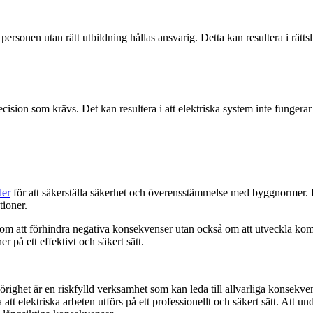
an personen utan rätt utbildning hållas ansvarig. Detta kan resultera i rä
cision som krävs. Det kan resultera i att elektriska system inte fungerar
der
för att säkerställa säkerhet och överensstämmelse med byggnormer. 
tioner.
lar om att förhindra negativa konsekvenser utan också om att utveckla ko
r på ett effektivt och säkert sätt.
righet är en riskfylld verksamhet som kan leda till allvarliga konsekvens
tt elektriska arbeten utförs på ett professionellt och säkert sätt. Att undv