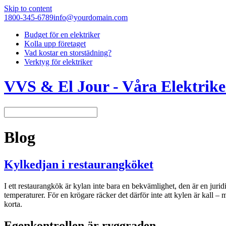
Skip to content
1800-345-6789
info@yourdomain.com
Budget för en elektriker
Kolla upp företaget
Vad kostar en storstädning?
Verktyg för elektriker
VVS & El Jour - Våra Elektrike
Blog
Kylkedjan i restaurangköket
I ett restaurangkök är kylan inte bara en bekvämlighet, den är en jur
temperaturer. För en krögare räcker det därför inte att kylen är kall –
korta.
Egenkontrollen är ryggraden