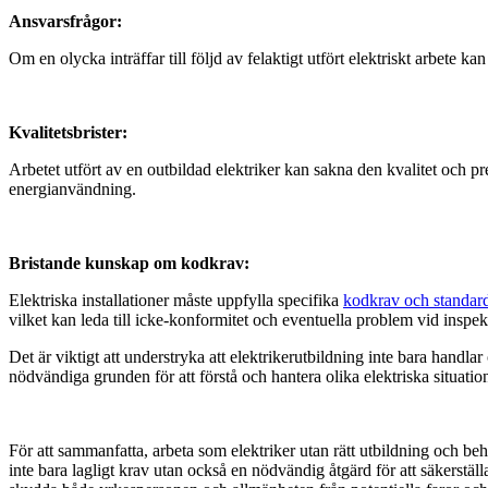
Ansvarsfrågor:
Om en olycka inträffar till följd av felaktigt utfört elektriskt arbete k
Kvalitetsbrister:
Arbetet utfört av en outbildad elektriker kan sakna den kvalitet och pre
energianvändning.
Bristande kunskap om kodkrav:
Elektriska installationer måste uppfylla specifika
kodkrav och standar
vilket kan leda till icke-konformitet och eventuella problem vid inspek
Det är viktigt att understryka att elektrikerutbildning inte bara hand
nödvändiga grunden för att förstå och hantera olika elektriska situatione
För att sammanfatta, arbeta som elektriker utan rätt utbildning och behö
inte bara lagligt krav utan också en nödvändig åtgärd för att säkerställa a