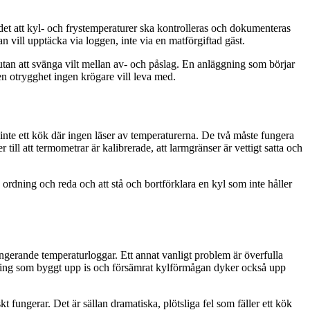
det att kyl- och frystemperaturer ska kontrolleras och dokumenteras
n vill upptäcka via loggen, inte via en matförgiftad gäst.
utan att svänga vilt mellan av- och påslag. En anläggning som börjar
r en otrygghet ingen krögare vill leva med.
inte ett kök där ingen läser av temperaturerna. De två måste fungera
till att termometrar är kalibrerade, att larmgränser är vettigt satta och
 ordning och reda och att stå och bortförklara en kyl som inte håller
fungerande temperaturloggar. Ett annat vanligt problem är överfulla
rostning som byggt upp is och försämrat kylförmågan dyker också upp
 fungerar. Det är sällan dramatiska, plötsliga fel som fäller ett kök