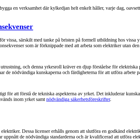
t bygga en verksamhet där kylkedjan helt enkelt håller, varje dag, oavse
nsekvenser
för vissa, särskilt med tanke på bristen på formell utbildning hos viss
h konsekvenser som är förknippade med att arbeta som elektriker utan d
utrustning, och denna yrkesroll kräver en djup förståelse för elektriska 
har de nödvändiga kunskaperna och färdigheterna för att utföra arbete på 
tigt för att förstå de tekniska aspekterna av yrket. Det inkluderar kuns
används inom yrket samt
nödvändiga säkerhetsföreskrifter
.
som elektriker. Dessa licenser erhålls genom att slutföra en godkänd elekt
har uppnått de nödvändiga standarderna och är kvalificerad att utföra elekt