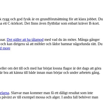
rk rygg och god fysik är en grundförutsättning för att klara jobbet. Du
a ett C-körkort. Det finns även flyttbilar som enbart kräver B-kort.
ssar.
Det gäller att ha tålamod
med vad du än möter. Många gånger
ats och kan dirigera så att möbler och lådor hamnar någorlunda rätt. Du
ad more
ller om det till och med har börjat lossna flagor är det dags att göra
är bra att känna till både innan man börjar och under arbetets gång.
delarna
. Slarvar man kommer man få ett dåligt resultat som inte
sna påväxt av till exempel mossa och alger. I andra fall behöver man