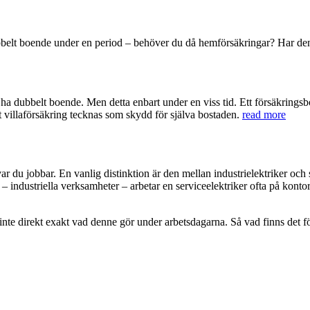
dubbelt boende under en period – behöver du då hemförsäkringar? Har den
 ha dubbelt boende. Men detta enbart under en viss tid. Ett försäkringsb
t villaförsäkring tecknas som skydd för själva bostaden.
read more
 du jobbar. En vanlig distinktion är den mellan industrielektriker och se
 – industriella verksamheter – arbetar en serviceelektriker ofta på konto
inte direkt exakt vad denne gör under arbetsdagarna. Så vad finns det fö