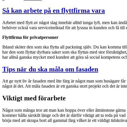
Så kan arbete på en flyttfirma vara
Arbetet med flytt av något slag innebär alltid tunga lyft, men kan ändå
behöver också vara serviceinriktad för att lyssna in kunden och få till
Flyttfirma för privatpersoner
Ibland sköter den som ska flytta all packning själv. Du kan komma till 
har den som flyttar dyrbara saker som ska flyttas med stor försiktighet,
har alltså ganska mycket med kunden att göra så social kompetens och
Tips när du ska måla om fasaden
Att ge nytt liv år fasaden med lite färg är något man som husägare får 
något åt det. Att måla fasaden är ett ganska stort projekt och det är i
Viktigt med förarbete
Något som många tror att man kan hoppa över eller åtminstone gärna vi
kommer hålla särskilt länge och det är därför viktigt att ta reda på va
börja med att skrapa bort all gammal färg vilket är ett väldigt tidskr