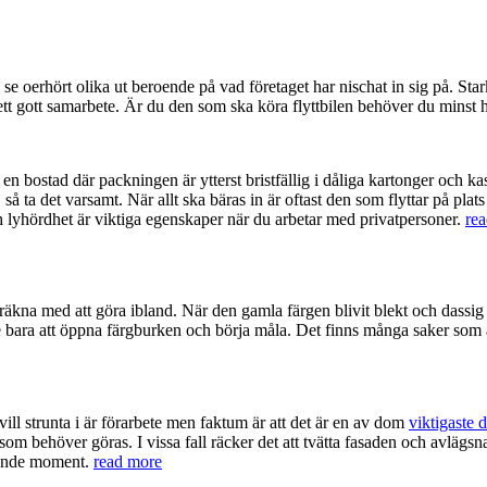
 se oerhört olika ut beroende på vad företaget har nischat in sig på. Sta
 ett gott samarbete. Är du den som ska köra flyttbilen behöver du minst h
en bostad där packningen är ytterst bristfällig i dåliga kartonger och ka
 så ta det varsamt. När allt ska bäras in är oftast den som flyttar på pl
 lyhördhet är viktiga egenskaper när du arbetar med privatpersoner.
re
räkna med att göra ibland. När den gamla färgen blivit blekt och dassig e
nte bara att öppna färgburken och börja måla. Det finns många saker som 
ll strunta i är förarbete men faktum är att det är en av dom
viktigaste 
d som behöver göras. I vissa fall räcker det att tvätta fasaden och avläg
ävande moment.
read more